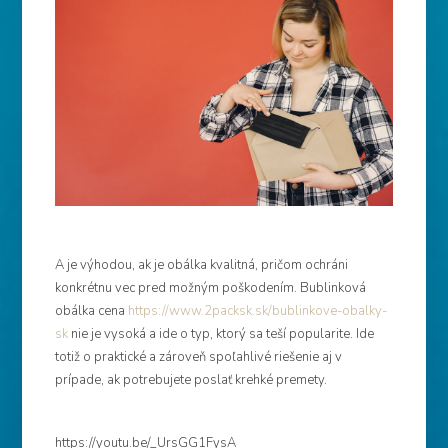
A je výhodou, ak je obálka kvalitná, pričom ochráni
konkrétnu vec pred možným poškodením. Bublinková
obálka cena
https://www.2packsk.sk/bublinkove-obalky-
sk
nie je vysoká a ide o typ, ktorý sa teší popularite. Ide
totiž o praktické a zároveň spoľahlivé riešenie aj v
prípade, ak potrebujete poslať krehké premety.
https://youtu.be/_UrsGG1FysA