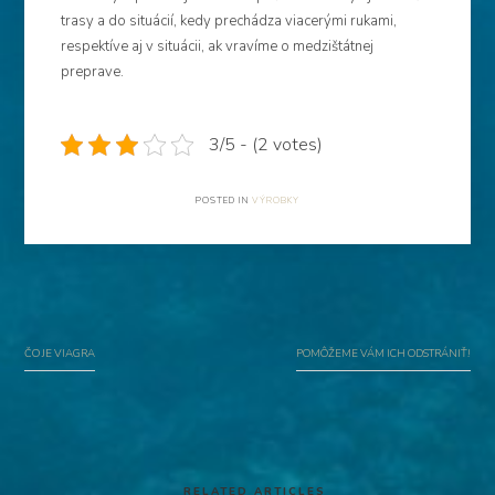
trasy a do situácií, kedy prechádza viacerými rukami,
respektíve aj v situácii, ak vravíme o medzištátnej
preprave.
3/5 - (2 votes)
POSTED IN
VÝROBKY
Navigace
pro
příspěvek
ČO JE VIAGRA
POMÔŽEME VÁM ICH ODSTRÁNIŤ!
RELATED ARTICLES