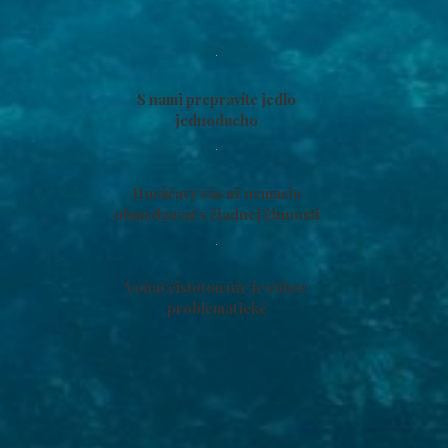
S nami prepravíte jedlo
jednoducho
Horúčavy vás už nemusia
obmedzovať v žiadnej činnosti
Voňať čistotou nie je vôbec
problematické