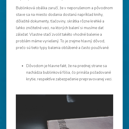
Bublinková obálka zaručí, že v neporušenom a pôvodnom
stave sa na miesto dodania dostanú napríklad knihy,
dôležité dokumenty, tlačoviny, skrátka rôzne krehké a
ľahko zničiteľné veci, na ktorých balení si musíme dať
záležať. Vlastne stačí zvoliť takéto vhodné balenie a
problém máme vyriešený. To je zrejme hlavný dôvod,
prečo sú tieto typy balenia obľúbené a často používané.
Dôvodom je hlavne fakt, že na prednej strane sa
nachádza bublinková fólia, čo prináša požadované
krytie, respektíve zabezpečenie prepravovanej veci.