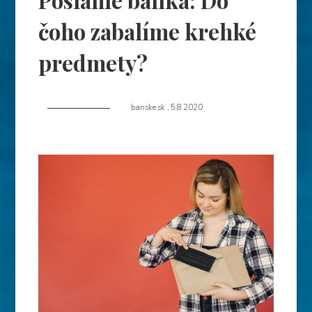
Poslanie balíka: Do
čoho zabalíme krehké
predmety?
banske.sk
,
5.8.2020