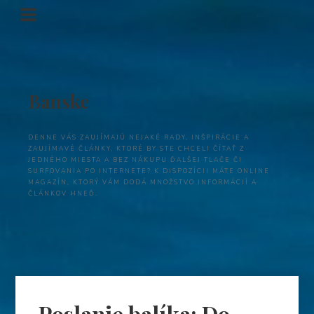
Banske
DENNE VÁS ZAUJÍMAJÚ NEJAKÉ RADY, INŠPIRÁCIE A
ZAUJÍMAVÉ ČLÁNKY, KTORÉ BY STE CHCELI ČÍTAŤ Z
JEDNÉHO MIESTA A BEZ NÁKUPU ĎALŠEJ TLAČE ČI
SURFOVANIA PO INTERNETE? K DISPOZÍCII MÁTE ONLINE
MAGAZÍN, KTORÝ VÁM DODÁ MNOŽSTVO INFORMÁCIÍ A
ČLÁNKOV HNEĎ.