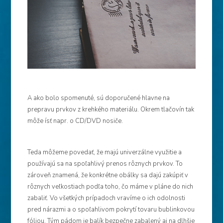
A ako bolo spomenuté, sú doporučené hlavne na
prepravu prvkov z krehkého materiálu. Okrem tlačovín tak
môže ísť napr. o CD/DVD nosiče.
Teda môžeme povedať, že majú univerzálne využitie a
používajú sa na spoľahlivý prenos rôznych prvkov. To
zároveň znamená, že konkrétne obálky sa dajú zakúpiť v
rôznych veľkostiach podľa toho, čo máme v pláne do nich
zabaliť. Vo všetkých prípadoch vravíme o ich odolnosti
pred nárazmi a o spoľahlivom pokrytí tovaru bublinkovou
fóliou. Tým pádom je balík bezpečne zabalený aj na dlhšie