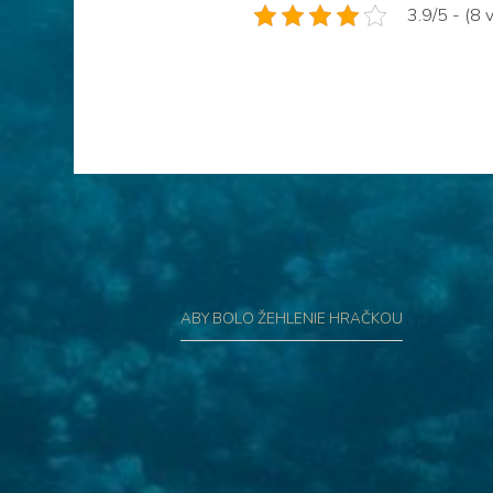
3.9/5 - (8 
Navigace
pro
ABY BOLO ŽEHLENIE HRAČKOU
příspěvek