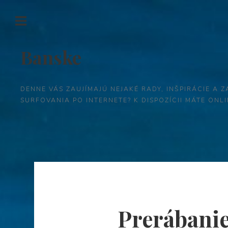
Banske
DENNE VÁS ZAUJÍMAJÚ NEJAKÉ RADY, INŠPIRÁCIE A Z
SURFOVANIA PO INTERNETE? K DISPOZÍCII MÁTE ON
Prerábani