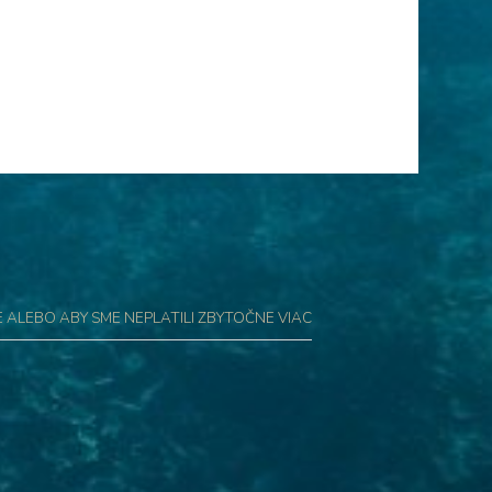
E ALEBO ABY SME NEPLATILI ZBYTOČNE VIAC