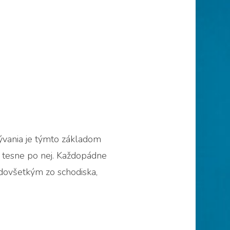
bývania je týmto základom
ž tesne po nej. Každopádne
dovšetkým zo schodiska,