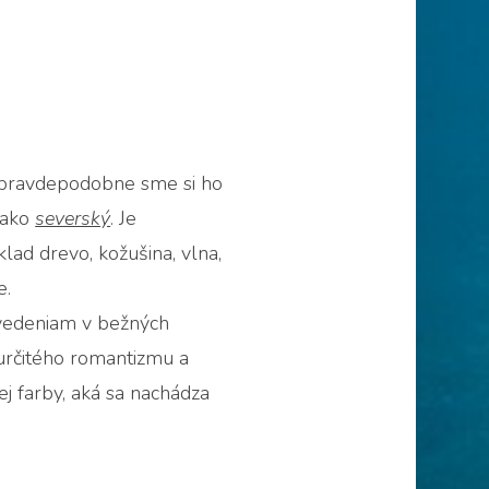
a pravdepodobne sme si ho
j ako
severský
. Je
lad drevo, kožušina, vlna,
e.
evedeniam v bežných
určitého romantizmu a
j farby, aká sa nachádza