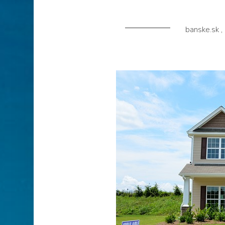
banske.sk
,