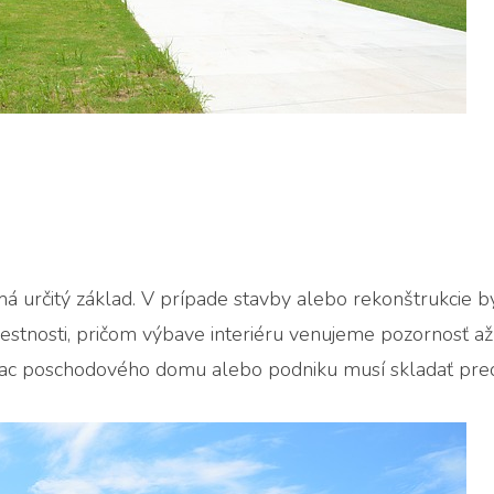
má určitý základ. V prípade stavby alebo rekonštrukcie 
estnosti, pričom výbave interiéru venujeme pozornosť a
viac poschodového domu alebo podniku musí skladať pre