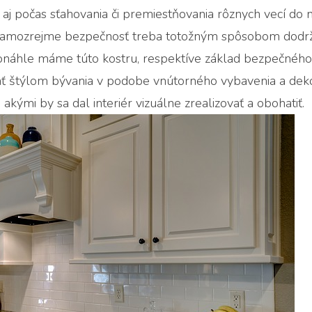
aj počas sťahovania či premiestňovania rôznych vecí do
amozrejme bezpečnosť treba totožným spôsobom dodrža
onáhle máme túto kostru, respektíve základ bezpečného
štýlom bývania v podobe vnútorného vybavenia a dekor
 akými by sa dal interiér vizuálne zrealizovať a obohatiť.