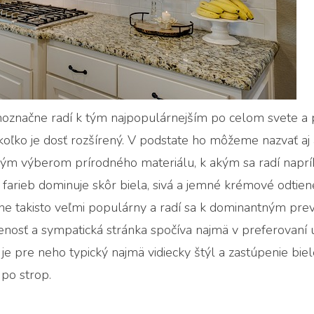
noznačne radí k tým najpopulárnejším po celom svete 
akoľko je dosť rozšírený. V podstate ho môžeme nazvať a
kým výberom prírodného materiálu, k akým sa radí naprík
du farieb dominuje skôr biela, sivá a jemné krémové odtien
tne takisto veľmi populárny a radí sa k dominantným pr
nosť a sympatická stránka spočíva najmä v preferovaní 
 pre neho typický najmä vidiecky štýl a zastúpenie biele
 po strop.