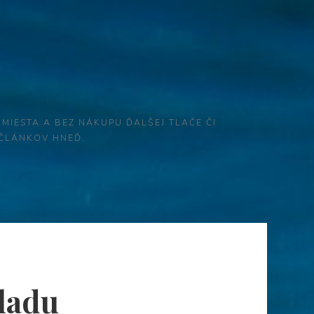
 MIESTA A BEZ NÁKUPU ĎALŠEJ TLAČE ČI
 ČLÁNKOV HNEĎ.
ladu