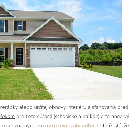
erábky alebo určitej obnovy interiéru a sťahovania pre
plnkom
pre tieto súčasti (schodisko a balkón) a to hneď v
plnkom známym ako
nerezove zabradlie
. Je totiž isté