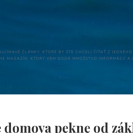
AUJÍMAVÉ ČLÁNKY, KTORÉ BY STE CHCELI ČÍTAŤ Z JEDNÉHO
LINE MAGAZÍN, KTORÝ VÁM DODÁ MNOŽSTVO INFORMÁCIÍ A
e domova pekne od zák