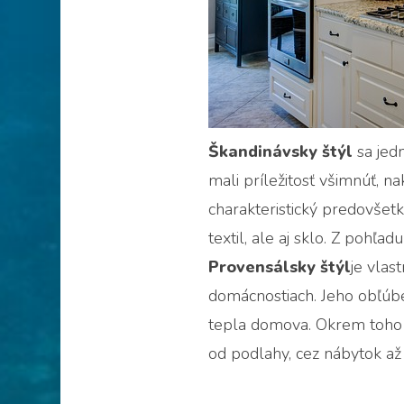
Škandinávsky štýl
sa jed
mali príležitosť všimnúť, n
charakteristický predovšet
textil, ale aj sklo. Z pohľa
Provensálsky štýl
je vlas
domácnostiach. Jeho obľúbe
tepla domova. Okrem toho je
od podlahy, cez nábytok až