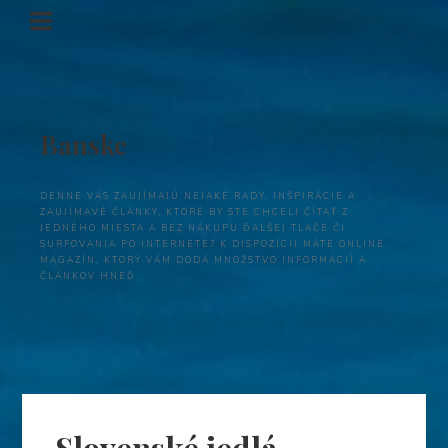
Banske
DENNE VÁS ZAUJÍMAJÚ NEJAKÉ RADY, INŠPIRÁCIE A
ZAUJÍMAVÉ ČLÁNKY, KTORÉ BY STE CHCELI ČÍTAŤ Z
JEDNÉHO MIESTA A BEZ NÁKUPU ĎALŠEJ TLAČE ČI
SURFOVANIA PO INTERNETE? K DISPOZÍCII MÁTE ONLINE
MAGAZÍN, KTORÝ VÁM DODÁ MNOŽSTVO INFORMÁCIÍ A
ČLÁNKOV HNEĎ.