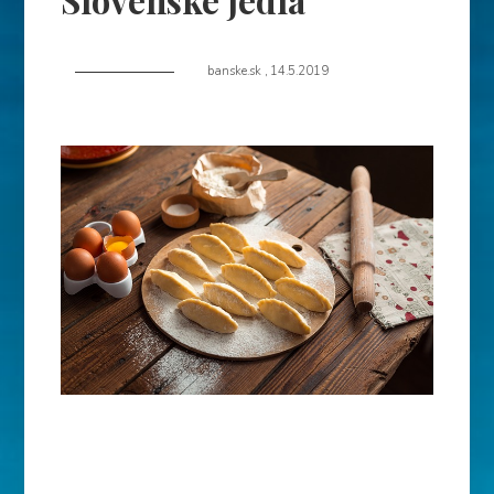
Slovenské jedlá
banske.sk
,
14.5.2019