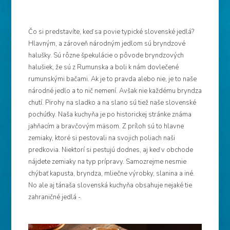
Čo si predstavíte, keď sa povie typické slovenské jedlá?
Hlavným, a zároveň národným jedlom sú bryndzové
halušky. Sú rôzne špekulácie o pôvode bryndzových
halušiek, že sú z Rumunska a boli k nám dovlečené
rumunskými bačami. Ak je to pravda alebo nie, je to naše
národné jedlo a to nič nemení. Avšak nie každému bryndza
chutí. Pirohy na sladko a na slano sú tiež naše slovenské
pochúťky. Naša kuchyňa je po historickej stránke známa
jahňacím a bravčovým mäsom. Z príloh sú to hlavne
zemiaky, ktoré si pestovali na svojich poliach naši
predkovia. Niektorí si pestujú dodnes, aj keď v obchode
nájdete zemiaky na typ prípravy. Samozrejme nesmie
chýbať kapusta, bryndza, mliečne výrobky, slanina a iné.
No ale aj tánaša slovenská kuchyňa obsahuje nejaké tie
zahraničné jedlá -.