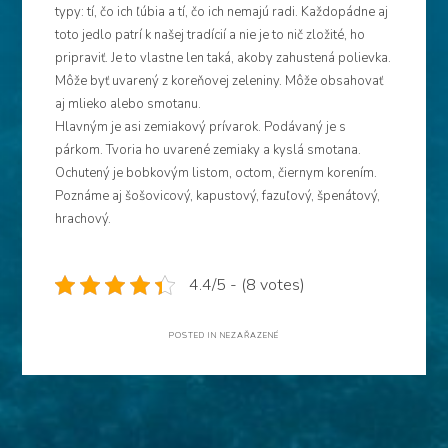
typy: tí, čo ich ľúbia a tí, čo ich nemajú radi. Každopádne aj
toto jedlo patrí k našej tradícií a nie je to nič zložité, ho
pripraviť. Je to vlastne len taká, akoby zahustená polievka.
Môže byť uvarený z koreňovej zeleniny. Môže obsahovať
aj mlieko alebo smotanu.
Hlavným je asi zemiakový prívarok. Podávaný je s
párkom. Tvoria ho uvarené zemiaky a kyslá smotana.
Ochutený je bobkovým listom, octom, čiernym korením.
Poznáme aj šošovicový, kapustový, fazuľový, špenátový,
hrachový.
4.4/5 - (8 votes)
POSTED IN NEZAŘAZENÉ
Navigace