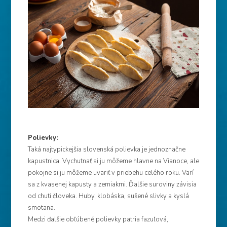
Polievky:
Taká najtypickejšia slovenská polievka je jednoznačne
kapustnica. Vychutnať si ju môžeme hlavne na Vianoce, ale
pokojne si ju môžeme uvariť v priebehu celého roku. Varí
sa z kvasenej kapusty a zemiakmi. Ďalšie suroviny závisia
od chuti človeka. Huby, klobáska, sušené slivky a kyslá
smotana.
Medzi ďalšie obľúbené polievky patria fazuľová,