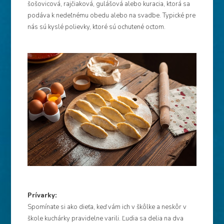
šošovicová, rajčiaková, gulášová alebo kuracia, ktorá sa
podáva k nedeľnému obedu alebo na svadbe. Typické pre
nás sú kyslé polievky, ktoré sú ochutené octom.
Prívarky:
Spomínate si ako dieťa, keď vám ich v škôlke a neskôr v
škole kuchárky pravidelne varili. Ľudia sa delia na dva