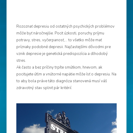
Rozoznať depresiu od ostatných psychických problémov
môže byť náročnejšie. Pocit úzkosti, poruchy príjmu
potravy, stres, vyčerpanosť,… to všetko môže mať
príznaky podobné depresii. Najčastejšími dôvodmi pre
vznik depresie je genetická predispozícia a
dlhodobý
stres
.
Ak často a bez príčiny trpíte smútkom, hnevom, ak
pociťujete útlm a vnútorné napätie môže ísť o depresiu. Na
to aby bola práve táto diagnóza stanovená musí váš
zdravotný stav splniť pár kritérií.