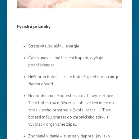
Fyzické príznaky
Strata vitality, elánu, energie
Častá únava – môže viesť k apatii, zvyšuje
podráždenosť
Nižší prah bolesti – cítite bolesť aj keď k tomu nie je
žiaden dôvod.
Neopodstatnené bolesti svalov, hlavy, chrbtice.
Tieto bolesti sa môžu zrazu objaviť keď idete do
stresujúceho prostredia (škola, práca,…). Tieto
bolesti môžu prerásť do chronického stavu a
vyvolať v organizme zápal.
Zhoršené videnie – svet sa v depresii javí ako