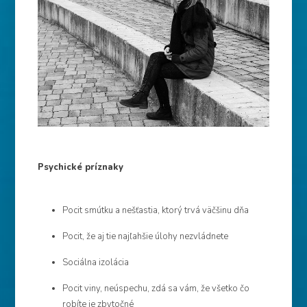
Psychické príznaky
Pocit smútku a nešťastia, ktorý trvá väčšinu dňa
Pocit, že aj tie najľahšie úlohy nezvládnete
Sociálna izolácia
Pocit viny, neúspechu, zdá sa vám, že všetko čo
robíte je zbytočné