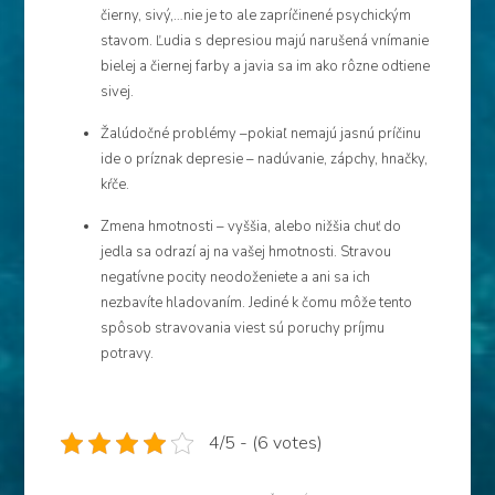
čierny, sivý,…nie je to ale zapríčinené psychickým
stavom. Ľudia s depresiou majú narušená vnímanie
bielej a čiernej farby a javia sa im ako rôzne odtiene
sivej.
Žalúdočné problémy –pokiaľ nemajú jasnú príčinu
ide o príznak depresie – nadúvanie, zápchy, hnačky,
kŕče.
Zmena hmotnosti – vyššia, alebo nižšia chuť do
jedla sa odrazí aj na vašej hmotnosti. Stravou
negatívne pocity neodoženiete a ani sa ich
nezbavíte hladovaním. Jediné k čomu môže tento
spôsob stravovania viest sú poruchy príjmu
potravy.
4/5 - (6 votes)