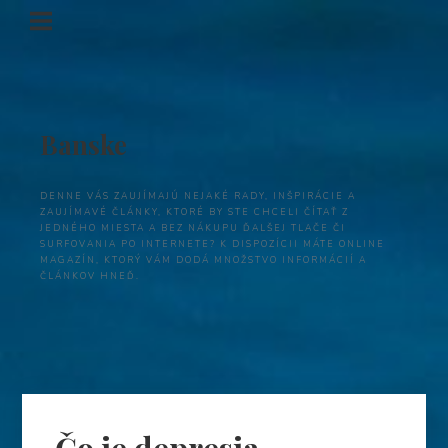
Banske
DENNE VÁS ZAUJÍMAJÚ NEJAKÉ RADY, INŠPIRÁCIE A
ZAUJÍMAVÉ ČLÁNKY, KTORÉ BY STE CHCELI ČÍTAŤ Z
JEDNÉHO MIESTA A BEZ NÁKUPU ĎALŠEJ TLAČE ČI
SURFOVANIA PO INTERNETE? K DISPOZÍCII MÁTE ONLINE
MAGAZÍN, KTORÝ VÁM DODÁ MNOŽSTVO INFORMÁCIÍ A
ČLÁNKOV HNEĎ.