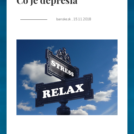
Čo je depresia
banske.sk
,
15.11.2018