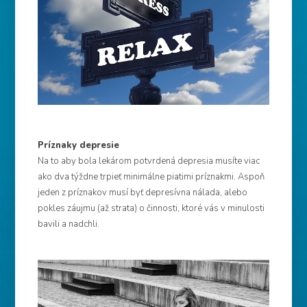
Príznaky depresie
Na to aby bola lekárom potvrdená depresia musíte viac
ako dva týždne trpieť minimálne piatimi príznakmi. Aspoň
jeden z príznakov musí byť depresívna nálada, alebo
pokles záujmu (až strata) o činnosti, ktoré vás v minulosti
bavili a nadchli.