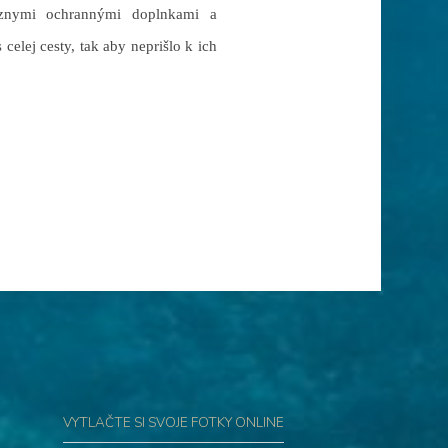
rôznymi ochrannými doplnkami a
elej cesty, tak aby neprišlo k ich
VYTLAČTE SI SVOJE FOTKY ONLINE