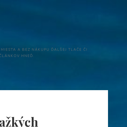
 MIESTA A BEZ NÁKUPU ĎALŠEJ TLAČE ČI
 ČLÁNKOV HNEĎ.
ťažkých