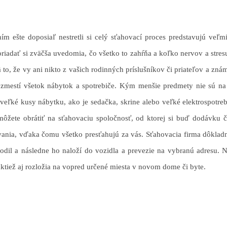
ím ešte doposiaľ nestretli si celý sťahovací proces predstavujú veľ
iadať si zväčša uvedomia, čo všetko to zahŕňa a koľko nervov a stresu
to, že vy ani nikto z vašich rodinných príslušníkov či priateľov a zn
 zmestí všetok nábytok a spotrebiče. Kým menšie predmety nie sú na
 veľké kusy nábytku, ako je sedačka, skrine alebo veľké elektrospotreb
 môžete obrátiť na sťahovaciu spoločnosť, od ktorej si buď dodávku č
vania, vďaka čomu všetko presťahujú za vás. Sťahovacia firma dôklad
odil a následne ho naloží do vozidla a prevezie na vybranú adresu. Na
aktiež aj rozložia na vopred určené miesta v novom dome či byte.