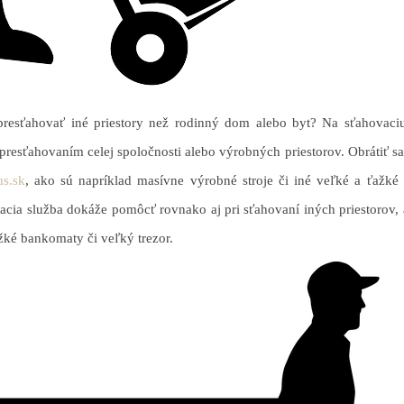
presťahovať iné priestory než rodinný dom alebo byt? Na sťahovaci
resťahovaním celej spoločnosti alebo výrobných priestorov. Obrátiť sa n
s.sk
, ako sú napríklad masívne výrobné stroje či iné veľké a ťažké p
cia služba dokáže pomôcť rovnako aj pri sťahovaní iných priestorov, 
ťažké bankomaty či veľký trezor.