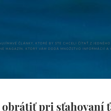
AUJÍMAVÉ ČLÁNKY, KTORÉ BY STE CHCELI ČÍTAŤ Z JEDNÉHO
LINE MAGAZÍN, KTORÝ VÁM DODÁ MNOŽSTVO INFORMÁCIÍ A
 obrátiť pri sťahovaní 