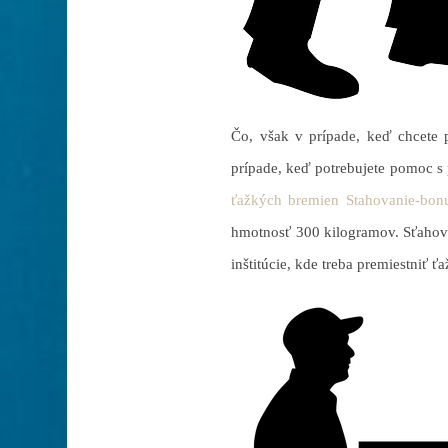
Čo, však v prípade, keď chcete 
prípade, keď potrebujete pomoc s p
ťažkých bremien Stahovanie-bonu
hmotnosť 300 kilogramov. Sťahova
inštitúcie, kde treba premiestniť 