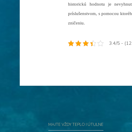
historickú hodnotu je nevyhnu
príslušenstvom, s pomocou ktorého
zničeniu.
3.4/5 - (12
Navigace
pro
MAJTE VŽDY TEPLO I ÚTULNE