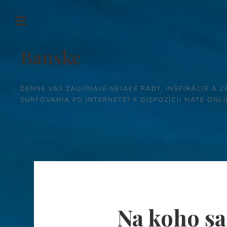
Banske
DENNE VÁS ZAUJÍMAJÚ NEJAKÉ RADY, INŠPIRÁCIE A Z
SURFOVANIA PO INTERNETE? K DISPOZÍCII MÁTE ON
Na koho sa