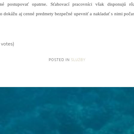
tné postupovať opatrne. Sťahovací pracovníci však disponujú 
 dokážu aj cenné predmety bezpečné upevniť a nakladať s nimi počas c
 votes)
POSTED IN
SLUŽBY