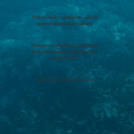
Plátené tašky s potlačou – skvelý
pomocník pre malé nákupy
Na koho sa obrátiť pri sťahovaní
ťažkých bremien, nábytku alebo
spotrebičov?
Vytlačte si svoje fotky online