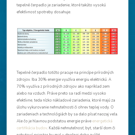
tepelné čerpadlo je zariadenie, ktoré takúto vysokú
efektívnosť spotreby dosahuje.
Tepelné čerpadlo totižto pracuje na princípe prírodných
zdrojov. Iba 30% energie využíva energiu elektrickú. A
70% využíva z prírodných zdrojov ako napríklad zem
alebo na vzduch. Práve preto sa radí medzi vysoko
efektívne, teda nízko nákladové zariadenia, ktoré majú za
úlohu vykurovanie nehnuteľnosti či ohrev teplej vody. O
zariadeniach a technológiách by sa dalo písať naozaj veľa.
Ale čo je hlavnou podstatou energie práve
energetická
certifikácia budov
. Každá nehnuteľnosť, byt, starší dom či
nebytový priestor by mal v dnešnej dobe zvážiť