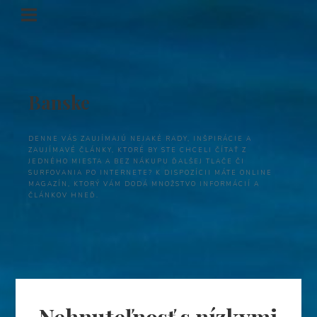
Banske
DENNE VÁS ZAUJÍMAJÚ NEJAKÉ RADY, INŠPIRÁCIE A
ZAUJÍMAVÉ ČLÁNKY, KTORÉ BY STE CHCELI ČÍTAŤ Z
JEDNÉHO MIESTA A BEZ NÁKUPU ĎALŠEJ TLAČE ČI
SURFOVANIA PO INTERNETE? K DISPOZÍCII MÁTE ONLINE
MAGAZÍN, KTORÝ VÁM DODÁ MNOŽSTVO INFORMÁCIÍ A
ČLÁNKOV HNEĎ.