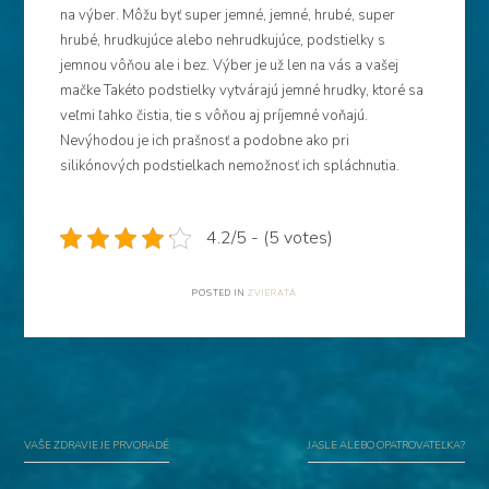
na výber. Môžu byť super jemné, jemné, hrubé, super
hrubé, hrudkujúce alebo nehrudkujúce, podstielky s
jemnou vôňou ale i bez. Výber je už len na vás a vašej
mačke Takéto podstielky vytvárajú jemné hrudky, ktoré sa
veľmi ľahko čistia, tie s vôňou aj príjemné voňajú.
Nevýhodou je ich prašnosť a podobne ako pri
silikónových podstielkach nemožnosť ich spláchnutia.
4.2/5 - (5 votes)
POSTED IN
ZVIERATÁ
Navigace
pro
příspěvek
VAŠE ZDRAVIE JE PRVORADÉ
JASLE ALEBO OPATROVATEĽKA?