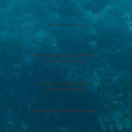
RELATED ARTICLES
Najväčšie, najvyššie, najťažšie…
naj zo sveta zvierat
Ako môže studené počasie
ovplyvniť vášho psa
6 najprítulnejších plemien psíkov