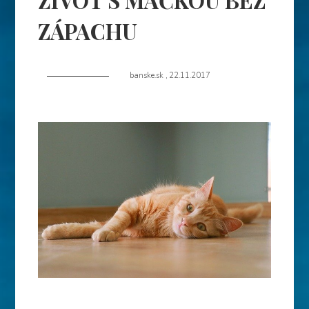
ŽIVOT S MAČKOU BEZ
ZÁPACHU
banske.sk
,
22.11.2017