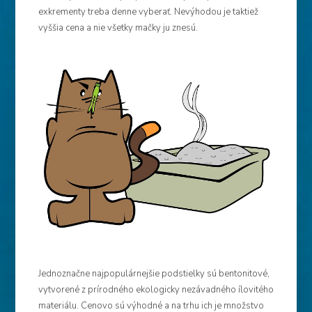
exkrementy treba denne vyberať. Nevýhodou je taktiež
vyššia cena a nie všetky mačky ju znesú.
Jednoznačne najpopulárnejšie podstielky sú bentonitové,
vytvorené z prírodného ekologicky nezávadného ílovitého
materiálu. Cenovo sú výhodné a na trhu ich je množstvo