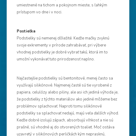
umiestnené na tichom a pokojnom mieste, s ľahkým
prístupom vo dne i v noci.
Postieľka
Podstielky sú nemenej dôležité. Keďže mačky zvyknú
svoje exkrementy v prírode zahrabávať, pri výbere
vhodnej podstielky je dobré vybrať takú, ktorá im to
umožní vykonávať tuto prirodzenosť naplno.
Najčastejšie podstielky sú bentonitové, menej často sa
využívajú silikónové. Najmenej časté sú tie vyrobené z
papiera, celulózy alebo piliny, ale asi ich jediná výhoda je,
že podstielky z týchto materiálov ako jediné môžeme bez
problémov splachovať. Naproti tomu silikónové
podstielky sa splachovať nedajú, majú veľa ďalších výhod.
Keďže dobré izolujú zápach, absorbujú vlhkosť a nie sú
prašné, sú vhodné aj do otvorených toaliet. Moč ostáva
uzavretý v silikónových perličkách kým neprasknú,