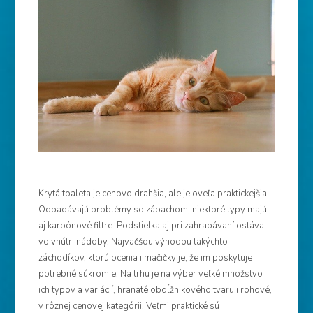
Krytá toaleta je cenovo drahšia, ale je oveľa praktickejšia.
Odpadávajú problémy so zápachom, niektoré typy majú
aj karbónové filtre. Podstielka aj pri zahrabávaní ostáva
vo vnútri nádoby. Najväčšou výhodou takýchto
záchodíkov, ktorú ocenia i mačičky je, že im poskytuje
potrebné súkromie. Na trhu je na výber veľké množstvo
ich typov a variácií, hranaté obdĺžnikového tvaru i rohové,
v rôznej cenovej kategórii. Veľmi praktické sú