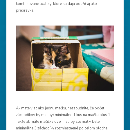
kombinované toalety, ktoré sa dajú použiť aj ako
prepravka.
Ak mate viac ako jednu mačku, nezabudnite, že počet
záchodíkov by mal byť minimálne 1 kus na mačku plus 1.
Takže ak máte mačičky dve, mali by ste mať v byte
minimálne 3 záchodíky rozmiestnené po celom ploche,