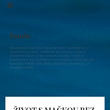
Banske
DENNE VÁS ZAUJÍMAJÚ NEJAKÉ RADY, INŠPIRÁCIE A
ZAUJÍMAVÉ ČLÁNKY, KTORÉ BY STE CHCELI ČÍTAŤ Z
JEDNÉHO MIESTA A BEZ NÁKUPU ĎALŠEJ TLAČE ČI
SURFOVANIA PO INTERNETE? K DISPOZÍCII MÁTE ONLINE
MAGAZÍN, KTORÝ VÁM DODÁ MNOŽSTVO INFORMÁCIÍ A
ČLÁNKOV HNEĎ.