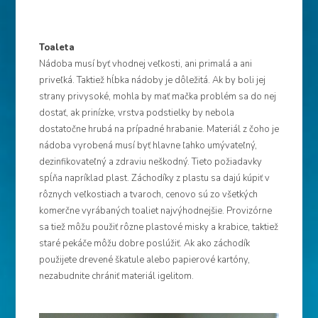
Toaleta
Nádoba musí byť vhodnej veľkosti, ani primalá a ani
priveľká. Taktiež hĺbka nádoby je dôležitá. Ak by boli jej
strany privysoké, mohla by mať mačka problém sa do nej
dostať, ak prinízke, vrstva podstielky by nebola
dostatočne hrubá na prípadné hrabanie. Materiál z čoho je
nádoba vyrobená musí byť hlavne ľahko umývateľný,
dezinfikovateľný a zdraviu neškodný. Tieto požiadavky
spĺňa napríklad plast. Záchodíky z plastu sa dajú kúpiť v
rôznych veľkostiach a tvaroch, cenovo sú zo všetkých
komerčne vyrábaných toaliet najvýhodnejšie. Provizórne
sa tiež môžu použiť rôzne plastové misky a krabice, taktiež
staré pekáče môžu dobre poslúžiť. Ak ako záchodík
použijete drevené škatule alebo papierové kartóny,
nezabudnite chrániť materiál igelitom.