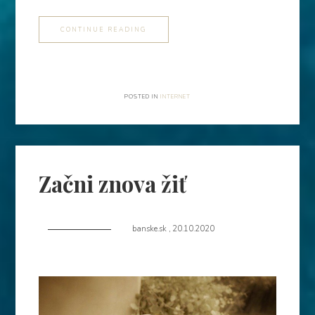
CONTINUE READING
POSTED IN
INTERNET
Začni znova žiť
banske.sk
,
20.10.2020