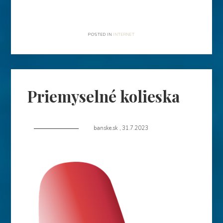
POSTED IN
INTERNET
Priemyselné kolieska
banske.sk
,
31.7.2023