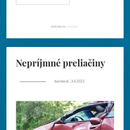
POSTED IN
INTERNET
Nepríjmné preliačiny
banske.sk
,
3.4.2022