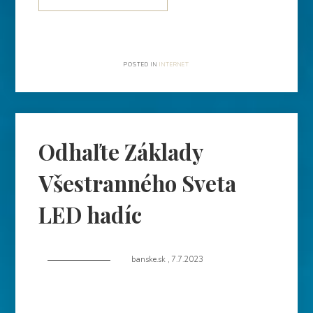
POSTED IN
INTERNET
Odhaľte Základy
Všestranného Sveta
LED hadíc
banske.sk
,
7.7.2023