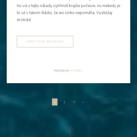
ho vie z tejto nálady vytrhnúť krajšie počasie, no niekedy je
to už v takom štádiu, že ani slnko nepomáha. Vyskúšaj
erotické
CONTINUE READING
POSTED IN
INTERNET
Stránkování
1
2
3
»
příspěvků