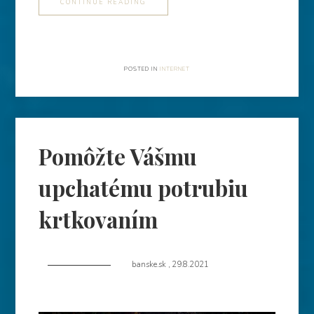
CONTINUE READING
POSTED IN
INTERNET
Pomôžte Vášmu
upchatému potrubiu
krtkovaním
banske.sk
,
29.8.2021