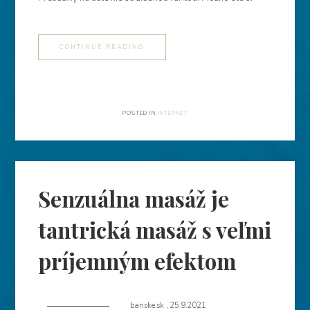
CONTINUE READING
POSTED IN
INTERNET
Senzuálna masáž je
tantrická masáž s veľmi
príjemným efektom
banske.sk
,
25.9.2021