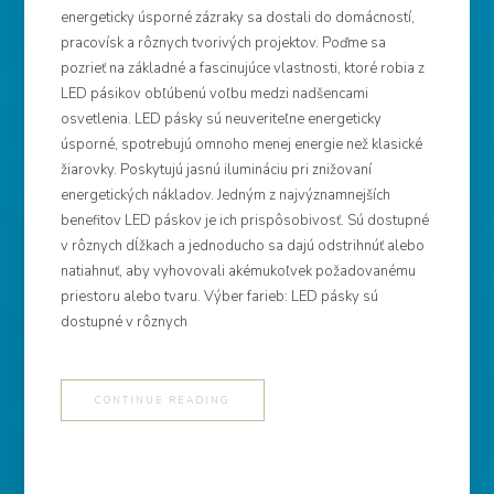
energeticky úsporné zázraky sa dostali do domácností,
pracovísk a rôznych tvorivých projektov. Poďme sa
pozrieť na základné a fascinujúce vlastnosti, ktoré robia z
LED pásikov obľúbenú voľbu medzi nadšencami
osvetlenia. LED pásky sú neuveriteľne energeticky
úsporné, spotrebujú omnoho menej energie než klasické
žiarovky. Poskytujú jasnú ilumináciu pri znižovaní
energetických nákladov. Jedným z najvýznamnejších
benefitov LED páskov je ich prispôsobivosť. Sú dostupné
v rôznych dĺžkach a jednoducho sa dajú odstrihnúť alebo
natiahnuť, aby vyhovovali akémukoľvek požadovanému
priestoru alebo tvaru. Výber farieb: LED pásky sú
dostupné v rôznych
CONTINUE READING