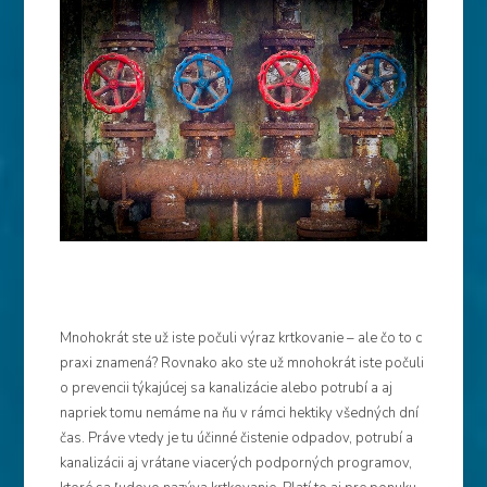
Mnohokrát ste už iste počuli výraz krtkovanie – ale čo to c
praxi znamená? Rovnako ako ste už mnohokrát iste počuli
o prevencii týkajúcej sa kanalizácie alebo potrubí a aj
napriek tomu nemáme na ňu v rámci hektiky všedných dní
čas. Práve vtedy je tu účinné čistenie odpadov, potrubí a
kanalizácii aj vrátane viacerých podporných programov,