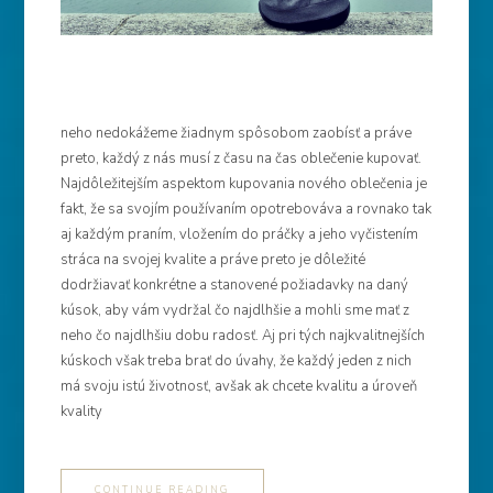
neho nedokážeme žiadnym spôsobom zaobísť a práve
preto, každý z nás musí z času na čas oblečenie kupovať.
Najdôležitejším aspektom kupovania nového oblečenia je
fakt, že sa svojím používaním opotrebováva a rovnako tak
aj každým praním, vložením do práčky a jeho vyčistením
stráca na svojej kvalite a práve preto je dôležité
dodržiavať konkrétne a stanovené požiadavky na daný
kúsok, aby vám vydržal čo najdlhšie a mohli sme mať z
neho čo najdlhšiu dobu radosť. Aj pri tých najkvalitnejších
kúskoch však treba brať do úvahy, že každý jeden z nich
má svoju istú životnosť, avšak ak chcete kvalitu a úroveň
kvality
CONTINUE READING