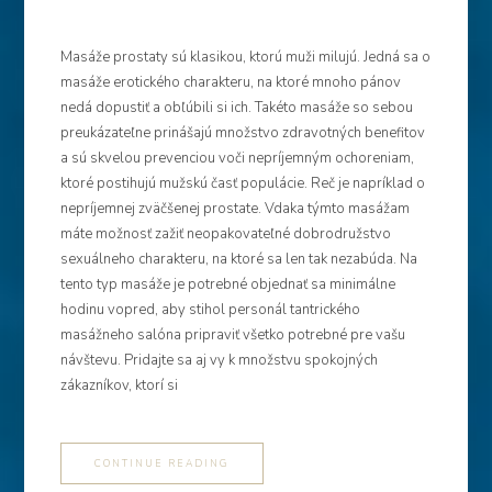
Masáže prostaty sú klasikou, ktorú muži milujú. Jedná sa o
masáže erotického charakteru, na ktoré mnoho pánov
nedá dopustiť a obľúbili si ich. Takéto masáže so sebou
preukázateľne prinášajú množstvo zdravotných benefitov
a sú skvelou prevenciou voči nepríjemným ochoreniam,
ktoré postihujú mužskú časť populácie. Reč je napríklad o
nepríjemnej zväčšenej prostate. Vdaka týmto masážam
máte možnosť zažiť neopakovateľné dobrodružstvo
sexuálneho charakteru, na ktoré sa len tak nezabúda. Na
tento typ masáže je potrebné objednať sa minimálne
hodinu vopred, aby stihol personál tantrického
masážneho salóna pripraviť všetko potrebné pre vašu
návštevu. Pridajte sa aj vy k množstvu spokojných
zákazníkov, ktorí si
CONTINUE READING