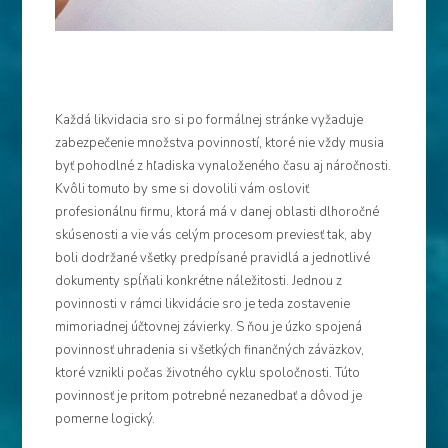
Každá likvidacia sro si po formálnej stránke vyžaduje
zabezpečenie množstva povinností, ktoré nie vždy musia
byť pohodlné z hľadiska vynaloženého času aj náročnosti.
Kvôli tomuto by sme si dovolili vám osloviť
profesionálnu firmu, ktorá má v danej oblasti dlhoročné
skúsenosti a vie vás celým procesom previesť tak, aby
boli dodržané všetky predpísané pravidlá a jednotlivé
dokumenty spĺňali konkrétne náležitosti. Jednou z
povinnosti v rámci likvidácie sro je teda zostavenie
mimoriadnej účtovnej závierky. S ňou je úzko spojená
povinnosť uhradenia si všetkých finančných záväzkov,
ktoré vznikli počas životného cyklu spoločnosti. Túto
povinnosť je pritom potrebné nezanedbať a dôvod je
pomerne logický.