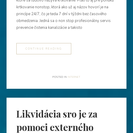
ktoré sa ľudovo nazýva krtkovanie. Platí to aj pre ponuku
krtkovanie nonstop, ktorá ako už aj názov hovorí je na
princípe 24/7, čo je teda 7 dní v týždni bez časového
obmedzenia. Jedná sa o non stop profesionálny servis
prevencie čistenia kanalizácie a takisto
CONTINUE READING
POSTED IN
INTERNET
Likvidácia sro je za
pomoci externého