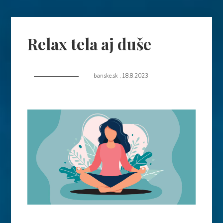
Relax tela aj duše
banske.sk
,
18.8.2023