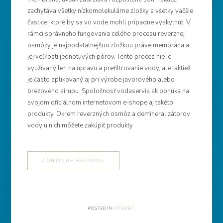
zachytáva všetky nízkomolekulárne zložky a všetky väčšie
častice, ktoré by sa vo vode mohli prípadne vyskytnúť. V
rámci správneho fungovania celého procesu reverznej
osmózy je najpodstatnejšou zložkou práve membrána a
jej veľkosti jednotlivých pórov. Tento proces nie je
využívaný len na úpravu a prefiltrovanie vody, ale taktiež
je často aplikovaný aj pri výrobe javorového alebo
brezového sirupu. Spoločnosť vodaservis.sk ponúka na
svojom oficiálnom internetovom e-shope aj takéto
produkty. Okrem reverzných osmóz a demineralizátorov
vody u nich môžete zakúpiť produkty
CONTINUE READING
POSTED IN
INTERNET