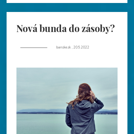
Nová bunda do zásoby?
banske.sk
,
20.5.2022