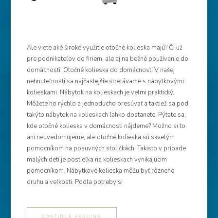
Ale viete aké široké využitie otočné kolieska majú? Či už
pre podnikateľov do firiem, ale aj na bežné používanie do
domácnosti. Otočné kolieska do domácnosti V našej
nehnuteľnosti sa najčastejšie stretávame s nábytkovými
kolieskami. Nábytok na kolieskach je veľmi praktický.
Môžete ho rýchlo a jednoducho presúvať a taktiež sa pod
takýto nábytok na kolieskach ľahko dostanete. Pýtate sa,
kde otočné kolieska v domácnosti nájdeme? Možno si to
ani neuvedomujeme, ale otočné kolieska sú skvelým
pomocníkom na posuvných stoličkách. Takisto v prípade
malých detí je postieľka na kolieskach vynikajúcim
pomocníkom. Nábytkové kolieska môžu byť rôzneho
druhu a veľkosti. Podľa potreby si
CONTINUE READING