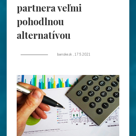
partnera veľmi
pohodlnou
alternatívou
banske.sk
,
17.5.2021