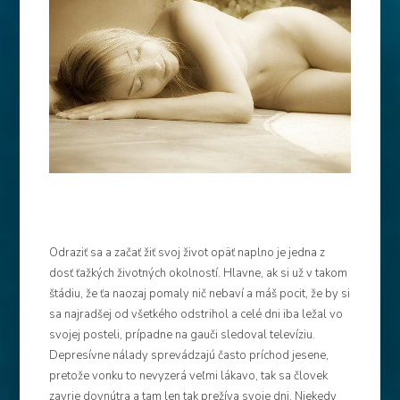
Odraziť sa a začať žiť svoj život opäť naplno je jedna z
dosť ťažkých životných okolností. Hlavne, ak si už v takom
štádiu, že ťa naozaj pomaly nič nebaví a máš pocit, že by si
sa najradšej od všetkého odstrihol a celé dni iba ležal vo
svojej posteli, prípadne na gauči sledoval televíziu.
Depresívne nálady sprevádzajú často príchod jesene,
pretože vonku to nevyzerá veľmi lákavo, tak sa človek
zavrie dovnútra a tam len tak prežíva svoje dni. Niekedy