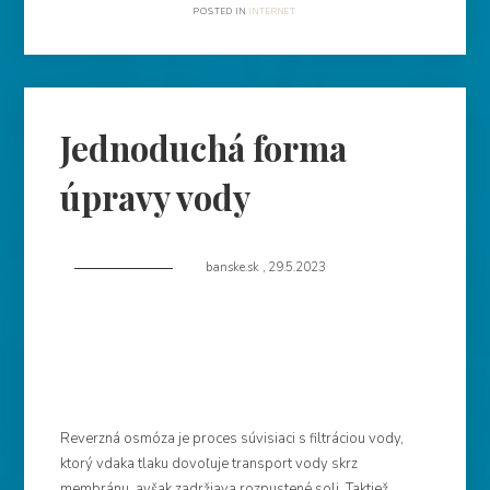
POSTED IN
INTERNET
Jednoduchá forma
úpravy vody
banske.sk
,
29.5.2023
Reverzná osmóza je proces súvisiaci s filtráciou vody,
ktorý vdaka tlaku dovoľuje transport vody skrz
membránu, avšak zadržiava rozpustené soli. Taktiež