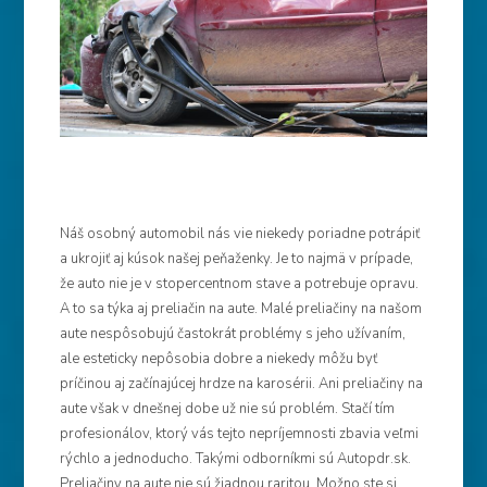
Náš osobný automobil nás vie niekedy poriadne potrápiť
a ukrojiť aj kúsok našej peňaženky. Je to najmä v prípade,
že auto nie je v stopercentnom stave a potrebuje opravu.
A to sa týka aj preliačin na aute. Malé preliačiny na našom
aute nespôsobujú častokrát problémy s jeho užívaním,
ale esteticky nepôsobia dobre a niekedy môžu byť
príčinou aj začínajúcej hrdze na karosérii. Ani preliačiny na
aute však v dnešnej dobe už nie sú problém. Stačí tím
profesionálov, ktorý vás tejto nepríjemnosti zbavia veľmi
rýchlo a jednoducho. Takými odborníkmi sú Autopdr.sk.
Preliačiny na aute nie sú žiadnou raritou. Možno ste si