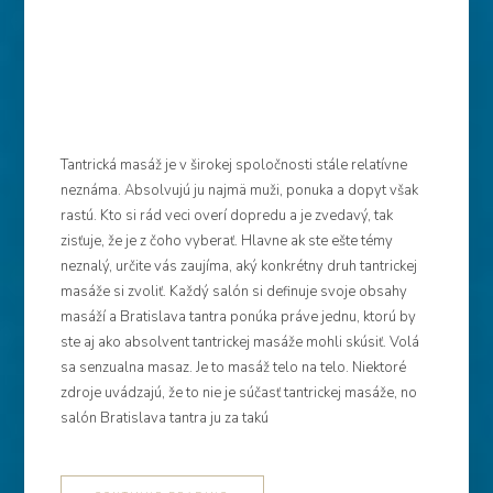
Tantrická masáž je v širokej spoločnosti stále relatívne
neznáma. Absolvujú ju najmä muži, ponuka a dopyt však
rastú. Kto si rád veci overí dopredu a je zvedavý, tak
zisťuje, že je z čoho vyberať. Hlavne ak ste ešte témy
neznalý, určite vás zaujíma, aký konkrétny druh tantrickej
masáže si zvoliť. Každý salón si definuje svoje obsahy
masáží a Bratislava tantra ponúka práve jednu, ktorú by
ste aj ako absolvent tantrickej masáže mohli skúsiť. Volá
sa senzualna masaz. Je to masáž telo na telo. Niektoré
zdroje uvádzajú, že to nie je súčasť tantrickej masáže, no
salón Bratislava tantra ju za takú