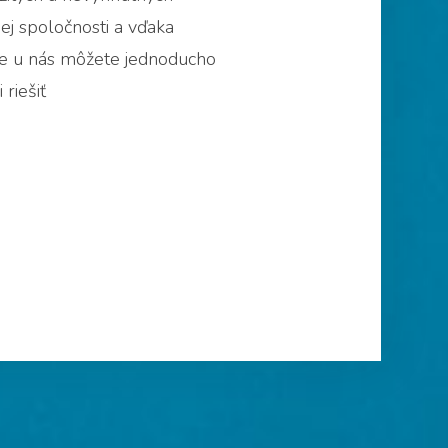
ej spoločnosti a vďaka
 že u nás môžete jednoducho
 riešiť