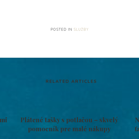
POSTED IN
SLUŽBY
RELATED ARTICLES
dmi
Plátené tašky s potlačou – skvelý
N
pomocník pre malé nákupy
ť