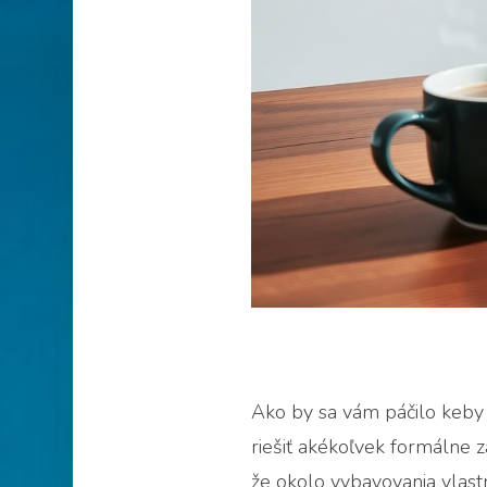
Ako by sa vám páčilo keby e
riešiť akékoľvek formálne z
že okolo vybavovania vlast