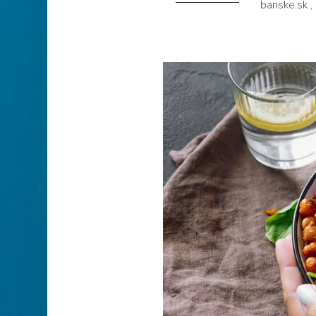
banske.sk
,