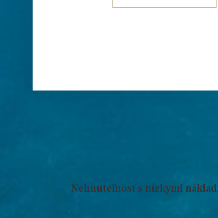
Nehnuteľnosť s nízkymi nákla