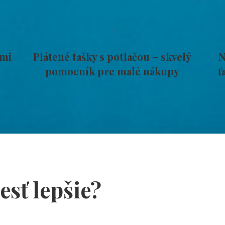
dmi
Plátené tašky s potlačou – skvelý
N
pomocník pre malé nákupy
ť
jesť lepšie?