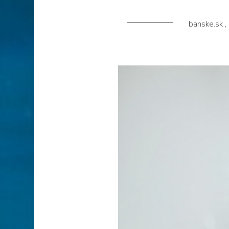
banske.sk
,