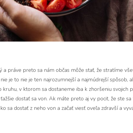
ký a práve preto sa nám občas môže stať, že stratíme vše
ie je to nie je ten najrozumnejší a najmúdrejší spôsob, a
 kruhu, v ktorom sa dostaneme iba k zhoršeniu svojich p
žšie dostať sa von. Ak máte preto aj vy pocit, že ste sa 
o sa dostať z neho von a začať viesť oveľa zdravší a vyváž