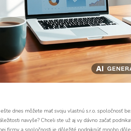
šte dnes môžete mať svoju vlastnú s.r.o. spoločnosť bez
áležitosti navyše? Chceli ste už aj vy dávno začať podnika
nej firmy a spoločnosti je dôležité podniknúť mnoho dôl