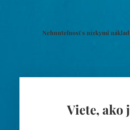
Nehnuteľnosť s nízkymi nákla
Viete, ako 