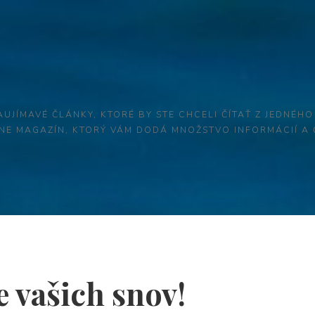
AUJÍMAVÉ ČLÁNKY, KTORÉ BY STE CHCELI ČÍTAŤ Z JEDNÉHO
LINE MAGAZÍN, KTORÝ VÁM DODÁ MNOŽSTVO INFORMÁCIÍ A
 vašich snov!