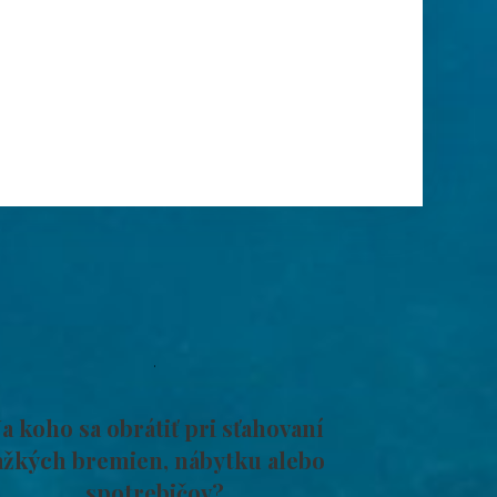
a koho sa obrátiť pri sťahovaní
ažkých bremien, nábytku alebo
spotrebičov?