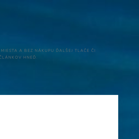
 MIESTA A BEZ NÁKUPU ĎALŠEJ TLAČE ČI
 ČLÁNKOV HNEĎ.