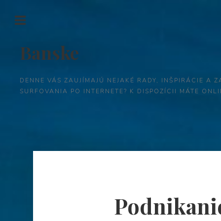
Banske
DENNE VÁS ZAUJÍMAJÚ NEJAKÉ RADY, INŠPIRÁCIE A Z
SURFOVANIA PO INTERNETE? K DISPOZÍCII MÁTE ON
Podnikanie