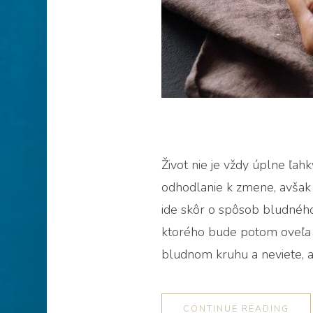
Život nie je vždy úplne ľah
odhodlanie k zmene, avšak n
ide skôr o spôsob bludného
ktorého bude potom oveľa ťa
bludnom kruhu a neviete, ak
CONTINUE READING