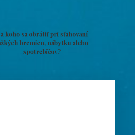
a koho sa obrátiť pri sťahovaní
ažkých bremien, nábytku alebo
spotrebičov?